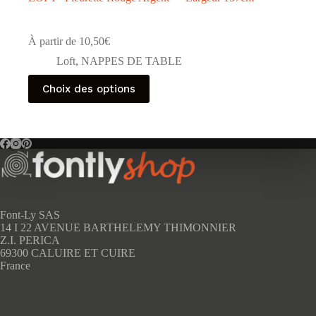
À partir de
10,50
€
Loft
,
NAPPES DE TABLE
Ce
Choix des options
produit
a
plusieurs
variations.
Les
options
peuvent
être
choisies
sur
Font-Ly SAS
la
14 I 22 AVENUE BARTHELEMY THIMONNIER
page
Z.I. PERICA
du
69300 CALUIRE ET CUIRE
produit
France