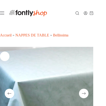
Passer
au
contenu
Panier
d’achat
Accueil
»
NAPPES DE TABLE
»
Bellissima