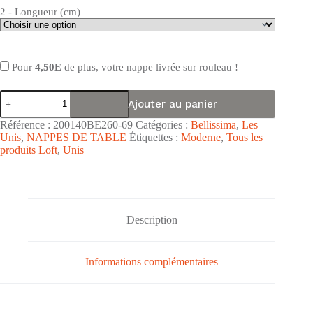
2 - Longueur (cm)
Pour
4,50E
de plus, votre nappe livrée sur rouleau !
quantité
Ajouter au panier
de
Nappe
Référence :
200140BE260-69
Catégories :
Bellissima
,
Les
en
Unis
,
NAPPES DE TABLE
Étiquettes :
Moderne
,
Tous les
toile
produits Loft
,
Unis
cirée
PVC
Bellissima
"Marbré
Vert"
-
Description
Largeur
140cm
Informations complémentaires