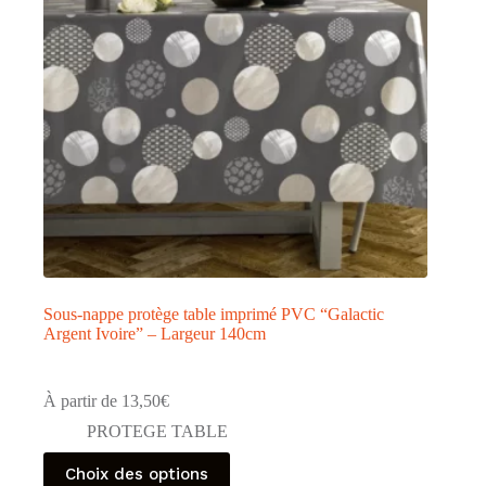
Sous-nappe protège table imprimé PVC “Galactic
Argent Ivoire” – Largeur 140cm
À partir de
13,50
€
PROTEGE TABLE
Ce
Choix des options
produit