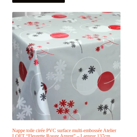
a
plusieurs
variations.
Les
options
peuvent
être
choisies
sur
la
page
du
produit
Nappe toile cirée PVC surface multi-embossée Atelier
LOFT “Fleurette Rouge Argent” – Largeur 137cm