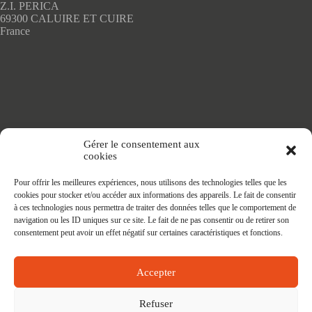
Z.I. PERICA
du
69300 CALUIRE ET CUIRE
produit
France
Accueil
Gérer le consentement aux
Adhésifs SANS PVC
cookies
Articles de maison
Nappes
Pour offrir les meilleures expériences, nous utilisons des technologies telles que les
Protège Table
cookies pour stocker et/ou accéder aux informations des appareils. Le fait de consentir
Nappes SANS PVC
à ces technologies nous permettra de traiter des données telles que le comportement de
Tapis PRATIC
navigation ou les ID uniques sur ce site. Le fait de ne pas consentir ou de retirer son
Affaires à faire
consentement peut avoir un effet négatif sur certaines caractéristiques et fonctions.
Accepter
Refuser