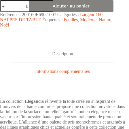
quantité
Ajouter au panier
de
Nappe
Référence :
200160E690-1007
Catégories :
Largeur 160
,
toile
NAPPES DE TABLE
Étiquettes :
Feuilles
,
Moderne
,
Nature
,
cirée
Noël
PVC
gaufrée
Élégancia
grande
largeur
"Giardino
Description
Gris"
-
Largeur
160cm
Informations complémentaires
La collection
Élégancia
réinvente la toile cirée en s’inspirant de
l’univers de la haute couture et propose une collection novatrice dans
la finition de la surface : un relief “gaufré” tout en élégance mis en
valeur par l’impression haute qualité et son traitement de protection
acrylique. L’alliance d’une palette de gris monochromes et argentés à
des lignes graphiques chics et actuelles confère à cette collection une