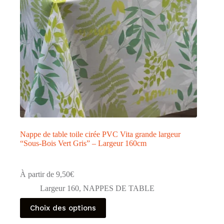
page
du
produit
Nappe de table toile cirée PVC Vita grande largeur
“Sous-Bois Vert Gris” – Largeur 160cm
À partir de
9,50
€
Largeur 160
,
NAPPES DE TABLE
Ce
Choix des options
produit
a