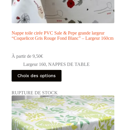
Nappe toile cirée PVC Sale & Pepe grande largeur
“Coquelicot Gris Rouge Fond Blanc” – Largeur 160cm
À partir de
9,50
€
Largeur 160
,
NAPPES DE TABLE
Ce
Choix des options
produit
a
plusieurs
RUPTURE DE STOCK
variations.
Les
options
peuvent
être
choisies
sur
la