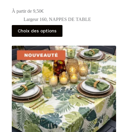
À partir de
9,50
€
Largeur 160
,
NAPPES DE TABLE
Ce
Choix des options
produit
a
plusieurs
variations.
Les
options
peuvent
être
choisies
sur
la
page
du
produit