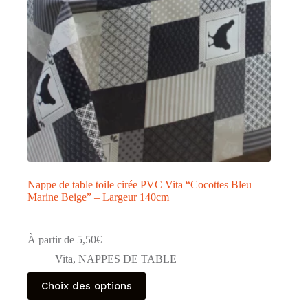
Nappe de table toile cirée PVC Vita “Cocottes Bleu
Marine Beige” – Largeur 140cm
À partir de
5,50
€
Vita
,
NAPPES DE TABLE
Ce
Choix des options
produit
a