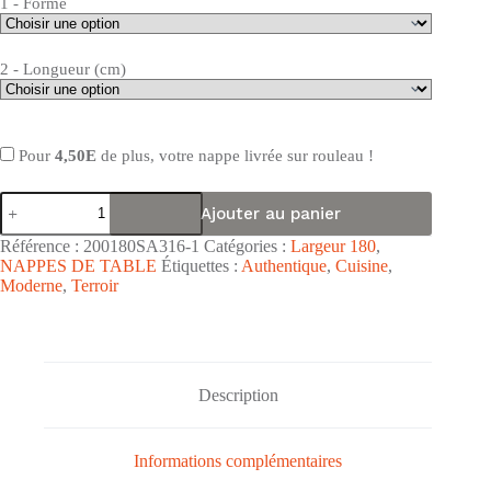
1 - Forme
2 - Longueur (cm)
Pour
4,50E
de plus, votre nappe livrée sur rouleau !
quantité
Ajouter au panier
de
Nappe
Référence :
200180SA316-1
Catégories :
Largeur 180
,
de
NAPPES DE TABLE
Étiquettes :
Authentique
,
Cuisine
,
table
Moderne
,
Terroir
toile
cirée
PVC
Sale
&
Pepe
Description
très
grande
largeur
"Bistrot
Informations complémentaires
Gris