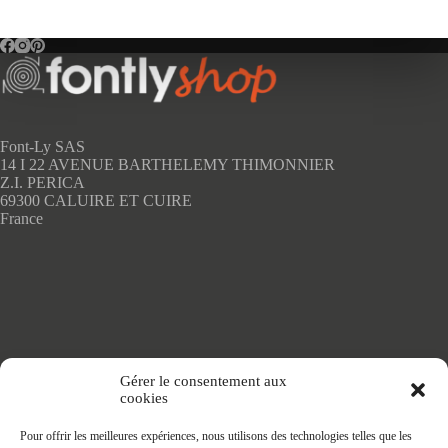
plusieurs
variations.
Les
options
peuvent
être
choisies
sur
Font-Ly SAS
la
14 I 22 AVENUE BARTHELEMY THIMONNIER
page
Z.I. PERICA
du
69300 CALUIRE ET CUIRE
produit
France
Accueil
Gérer le consentement aux
Adhésifs SANS PVC
cookies
Articles de maison
Nappes
Pour offrir les meilleures expériences, nous utilisons des technologies telles que les
Protège Table