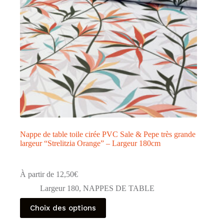
la
page
du
produit
Nappe de table toile cirée PVC Sale & Pepe très grande
largeur “Strelitzia Orange” – Largeur 180cm
À partir de
12,50
€
Largeur 180
,
NAPPES DE TABLE
Ce
Choix des options
produit
a