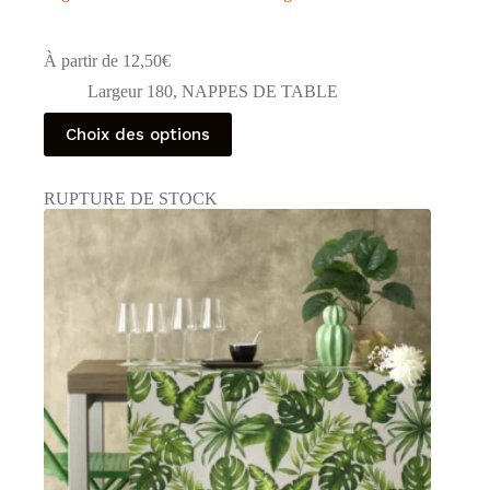
À partir de
12,50
€
Largeur 180
,
NAPPES DE TABLE
Ce
Choix des options
produit
a
plusieurs
RUPTURE DE STOCK
variations.
Les
options
peuvent
être
choisies
sur
la
page
du
produit