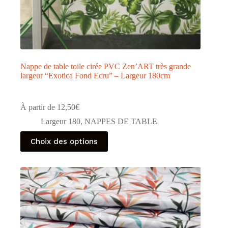
Nappe de table toile cirée PVC Zen’ART très grande
largeur “Exotica Fond Ecru” – Largeur 180cm
À partir de
12,50
€
Largeur 180
,
NAPPES DE TABLE
Ce
Choix des options
produit
a
plusieurs
variations.
Les
options
peuvent
être
choisies
sur