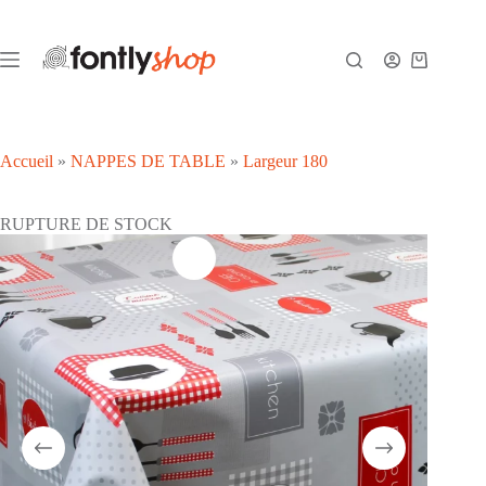
Passer
au
contenu
Panier
d’achat
Accueil
»
NAPPES DE TABLE
»
Largeur 180
RUPTURE DE STOCK