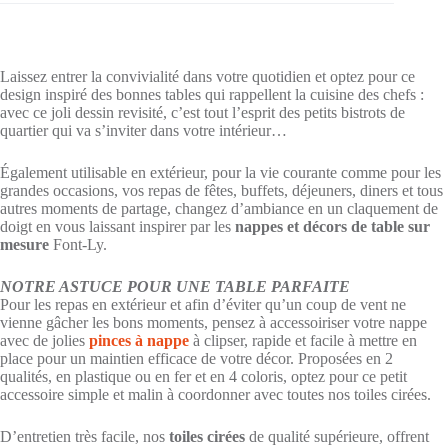
Rouge"
-
Largeur
180cm
Laissez entrer la convivialité dans votre quotidien et optez pour ce
design inspiré des bonnes tables qui rappellent la cuisine des chefs :
avec ce joli dessin revisité, c’est tout l’esprit des petits bistrots de
quartier qui va s’inviter dans votre intérieur…
Également utilisable en extérieur, pour la vie courante comme pour les
grandes occasions, vos repas de fêtes, buffets, déjeuners, diners et tous
autres moments de partage, changez d’ambiance en un claquement de
doigt en vous laissant inspirer par les
nappes et décors de table sur
mesure
Font-Ly.
NOTRE ASTUCE POUR UNE TABLE PARFAITE
Pour les repas en extérieur et afin d’éviter qu’un coup de vent ne
vienne gâcher les bons moments, pensez à accessoiriser votre nappe
avec de jolies
pinces à nappe
à clipser, rapide et facile à mettre en
place pour un maintien efficace de votre décor. Proposées en 2
qualités, en plastique ou en fer et en 4 coloris, optez pour ce petit
accessoire simple et malin à coordonner avec toutes nos toiles cirées.
D’entretien très facile, nos
toiles cirées
de qualité supérieure, offrent