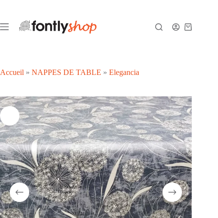
Passer
au
contenu
Panier
d’achat
Accueil
»
NAPPES DE TABLE
»
Elegancia