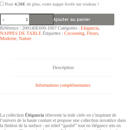
Pour
4,50E
de plus, votre nappe livrée sur rouleau !
quantité
Ajouter au panier
de
Nappe
Référence :
200140E699-1007
Catégories :
Elegancia
,
de
NAPPES DE TABLE
Étiquettes :
Cocooning
,
Fleurs
,
table
Moderne
,
Nature
toile
cirée
PVC
surface
gaufrée
Élégancia
Description
"Printemps
Gris
Bleu"
-
Informations complémentaires
Largeur
140cm
La collection
Élégancia
réinvente la toile cirée en s’inspirant de
l’univers de la haute couture et propose une collection novatrice dans
la finition de la surface : un relief “gaufré” tout en élégance mis en