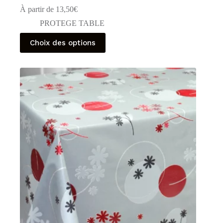
À partir de
13,50
€
PROTEGE TABLE
Ce
Choix des options
produit
a
plusieurs
variations.
Les
options
peuvent
être
choisies
sur
la
page
du
produit