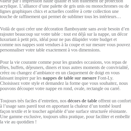
valeur par l’impression haute qualité et son traitement de protection
acrylique. L’alliance d’une palette de gris unis ou monochromes ou de
lignes graphiques chics et actuelles confère à cette collection une
touche de raffinement qui permet de sublimer tous les intérieurs…
Voilà de quoi créer une décoration flamboyante sans avoir besoin d’en
rajouter beaucoup sur votre table : tout est déjà sur la nappe, un décor
luxuriant à petit prix, idéal pour ne pas dilapider votre budget et
comme nos nappes sont vendues à la coupe et sur mesure vous pouvez
personnaliser votre table exactement à vos dimensions.
Pour la vie courante comme pour les grandes occasions, vos repas de
fêtes, buffets, déjeuners, diners et tous autres moments de convivialité,
créez ou changez d’ambiance en un claquement de doigt en vous
laissant inspirer par les
nappes de table sur mesure
Font-Ly.
Choisissez votre style et demandez la forme que vous souhaitez, nous
pouvons découper votre nappe en rond, ovale, rectangle ou carré.
Toujours très faciles d’entretien, nos
décors de table
offrent un confort
à l’usage sans pareil tout en apportant la chaleur d’un tombé lourd
façon textile et le toucher agréable d’une surface structurée résistante.
Une gamme exclusive, toujours ultra pratique, pour faciliter et embellir
la vie au quotidien !