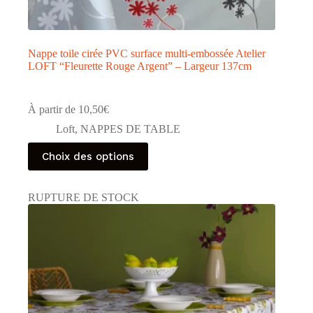
Nappe toile cirée PVC surface multi-embossée Atelier
LOFT “Fleurette Rouge Argent” – Largeur 137cm
À partir de
10,50
€
Loft
,
NAPPES DE TABLE
Ce
Choix des options
produit
a
plusieurs
RUPTURE DE STOCK
variations.
Les
options
peuvent
être
choisies
sur
la
page
du