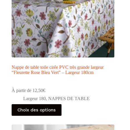
produit
Nappe de table toile cirée PVC très grande largeur
“Fleurette Rose Bleu Vert” – Largeur 180cm
À partir de
12,50
€
Largeur 180
,
NAPPES DE TABLE
Ce
Choix des options
produit
a
plusieurs
variations.