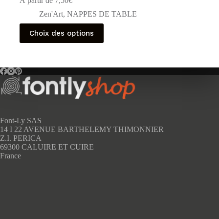
À partir de
7,50
€
Zen'Art
,
NAPPES DE TABLE
Ce
Choix des options
produit
a
plusieurs
variations.
Les
options
peuvent
être
choisies
sur
Font-Ly SAS
la
14 I 22 AVENUE BARTHELEMY THIMONNIER
page
Z.I. PERICA
du
69300 CALUIRE ET CUIRE
produit
France