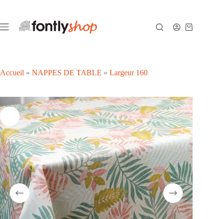
Passer
au
contenu
Panier
d’achat
Accueil
»
NAPPES DE TABLE
»
Largeur 160