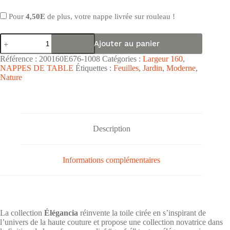
Pour
4,50E
de plus, votre nappe livrée sur rouleau !
quantité
Ajouter au panier
de
Nappe
Référence :
200160E676-1008
Catégories :
Largeur 160
,
toile
NAPPES DE TABLE
Étiquettes :
Feuilles
,
Jardin
,
Moderne
,
cirée
Nature
PVC
gaufrée
Élégancia
grande
largeur
"Feuillage
Description
Tendre
Rose
Vert"
-
Informations complémentaires
Largeur
160cm
La collection
Élégancia
réinvente la toile cirée en s’inspirant de
l’univers de la haute couture et propose une collection novatrice dans