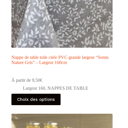
produit
Nappe de table toile cirée PVC grande largeur “Semis
Nature Gris” – Largeur 160cm
À partir de
9,50
€
Largeur 160
,
NAPPES DE TABLE
Ce
Choix des options
produit
a
plusieurs
variations.
Les
options