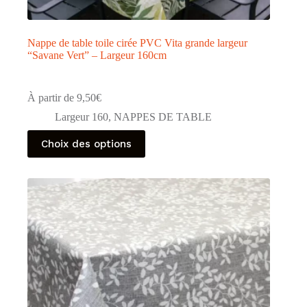
Nappe de table toile cirée PVC Vita grande largeur
“Savane Vert” – Largeur 160cm
À partir de
9,50
€
Largeur 160
,
NAPPES DE TABLE
Ce
Choix des options
produit
a
plusieurs
variations.
Les
options
peuvent
être
choisies
sur
la
page
du