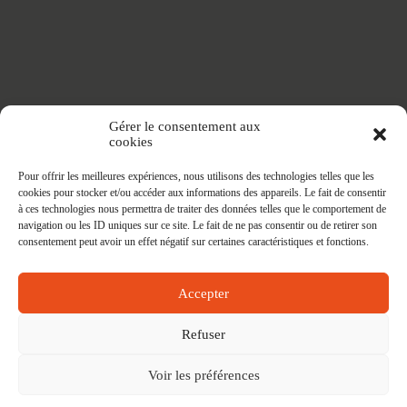
Accueil
Gérer le consentement aux
Adhésifs SANS PVC
cookies
Articles de maison
Nappes
Pour offrir les meilleures expériences, nous utilisons des technologies telles que les
Protège Table
cookies pour stocker et/ou accéder aux informations des appareils. Le fait de consentir
Nappes SANS PVC
à ces technologies nous permettra de traiter des données telles que le comportement de
Tapis PRATIC
navigation ou les ID uniques sur ce site. Le fait de ne pas consentir ou de retirer son
Affaires à faire
consentement peut avoir un effet négatif sur certaines caractéristiques et fonctions.
Accepter
Refuser
Voir les préférences
Contact
Mon compte
Conditions Générales des Ventes