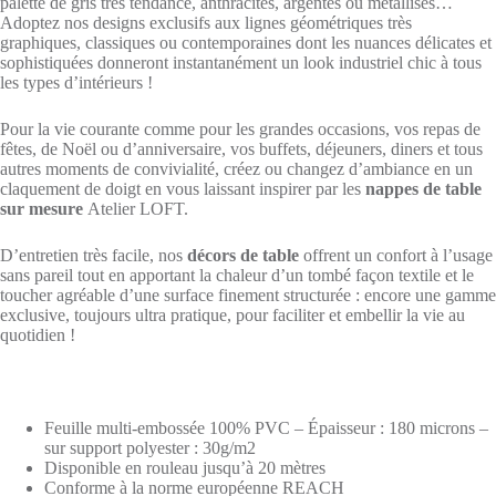
palette de gris très tendance, anthracites, argentés ou métallisés…
Adoptez nos designs exclusifs aux lignes géométriques très
graphiques, classiques ou contemporaines dont les nuances délicates et
sophistiquées donneront instantanément un look industriel chic à tous
les types d’intérieurs !
Pour la vie courante comme pour les grandes occasions, vos repas de
fêtes, de Noël ou d’anniversaire, vos buffets, déjeuners, diners et tous
autres moments de convivialité, créez ou changez d’ambiance en un
claquement de doigt en vous laissant inspirer par les
nappes de table
sur mesure
Atelier LOFT.
D’entretien très facile, nos
décors de table
offrent un confort à l’usage
sans pareil tout en apportant la chaleur d’un tombé façon textile et le
toucher agréable d’une surface finement structurée : encore une gamme
exclusive, toujours ultra pratique, pour faciliter et embellir la vie au
quotidien !
Feuille multi-embossée 100% PVC – Épaisseur : 180 microns –
sur support polyester : 30g/m2
Disponible en rouleau jusqu’à 20 mètres
Conforme à la norme européenne REACH