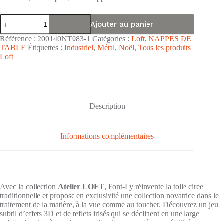
quantité
Ajouter au panier
de
Nappe
Référence :
200140NT083-1
Catégories :
Loft
,
NAPPES DE
toile
TABLE
Étiquettes :
Industriel
,
Métal
,
Noël
,
Tous les produits
cirée
Loft
PVC
surface
multi-
embossée
Atelier
LOFT
Description
"Chemin
De
Table
Argent"
Informations complémentaires
-
Largeur
137cm
Avec la collection
Atelier LOFT
, Font-Ly réinvente la toile cirée
traditionnelle et propose en exclusivité une collection novatrice dans le
traitement de la matière, à la vue comme au toucher. Découvrez un jeu
subtil d’effets 3D et de reflets irisés qui se déclinent en une large