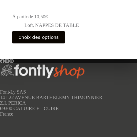
À partir de
10,50
€
Loft
,
NAPPES DE TABLE
Ce
Choix des options
produit
a
plusieurs
variations.
Les
options
peuvent
être
choisies
sur
Font-Ly SAS
la
14 I 22 AVENUE BARTHELEMY THIMONNIER
page
Z.I. PERICA
du
69300 CALUIRE ET CUIRE
produit
France