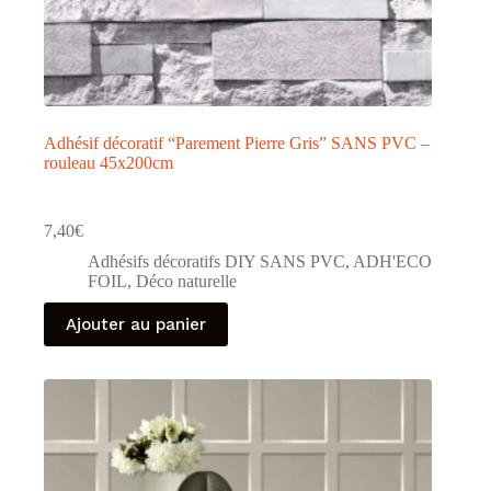
Adhésif décoratif “Parement Pierre Gris” SANS PVC –
rouleau 45x200cm
7,40
€
Adhésifs décoratifs DIY SANS PVC
,
ADH'ECO
FOIL
,
Déco naturelle
Ajouter au panier