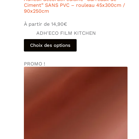
Ciment” SANS PVC – rouleau 45x300cm /
90x250cm
À partir de
14,90
€
ADH'ECO FILM KITCHEN
Choix des options
PROMO !