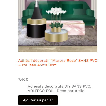
Adhésif décoratif “Marbre Rose” SANS PVC
– rouleau 45x200cm
7,40
€
Adhésifs décoratifs DIY SANS PVC
,
ADH'ECO FOIL
,
Déco naturelle
Ajouter au panier