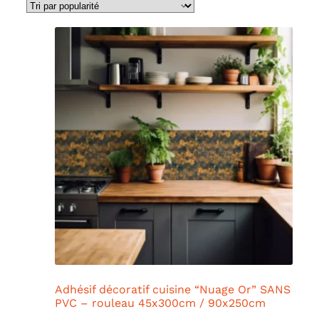
Adhésif décoratif cuisine “Nuage Or” SANS
PVC – rouleau 45x300cm / 90x250cm