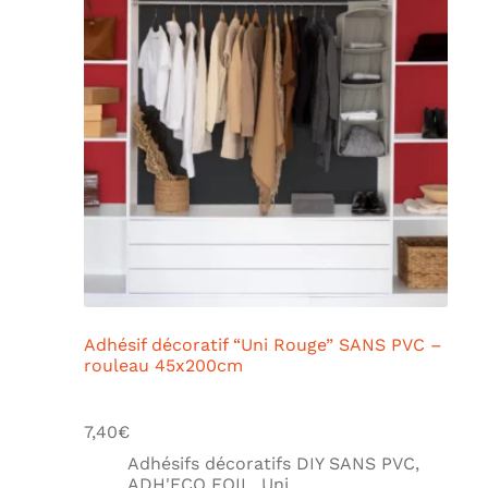
Adhésif décoratif “Uni Rouge” SANS PVC –
rouleau 45x200cm
7,40
€
Adhésifs décoratifs DIY SANS PVC
,
ADH'ECO FOIL
,
Uni