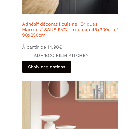
Adhésif décoratif cuisine “Briques
Marrons” SANS PVC – rouleau 45x300cm /
90x250cm
À partir de
14,90
€
ADH'ECO FILM KITCHEN
Choix des options