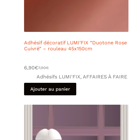
Adhésif décoratif LUMI’FIX “Duotone Rose
Cuivré” – rouleau 45x150cm
6,90
€
7,90
€
Adhésifs LUMI'FIX
,
AFFAIRES À FAIRE
Ajouter au panier