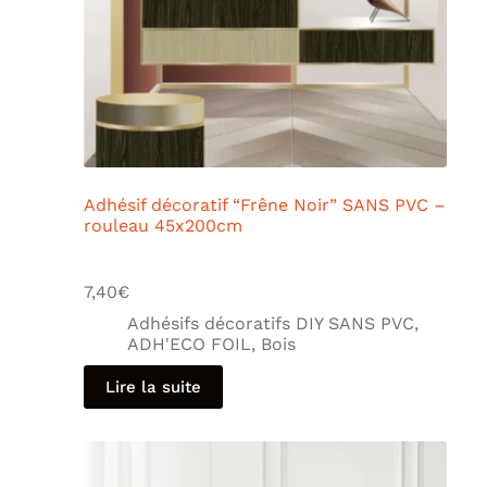
Adhésif décoratif “Frêne Noir” SANS PVC –
rouleau 45x200cm
7,40
€
Adhésifs décoratifs DIY SANS PVC
,
ADH'ECO FOIL
,
Bois
Lire la suite