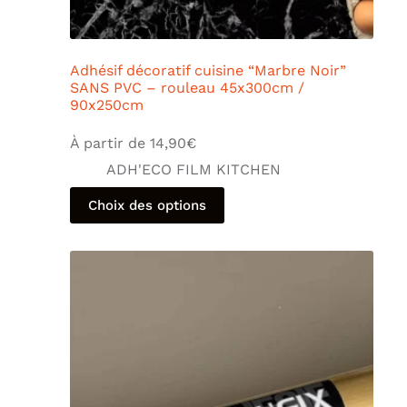
Adhésif décoratif cuisine “Marbre Noir”
SANS PVC – rouleau 45x300cm /
90x250cm
À partir de
14,90
€
ADH'ECO FILM KITCHEN
Choix des options