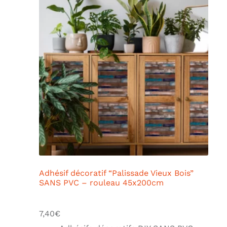
Adhésif décoratif “Palissade Vieux Bois”
SANS PVC – rouleau 45x200cm
7,40
€