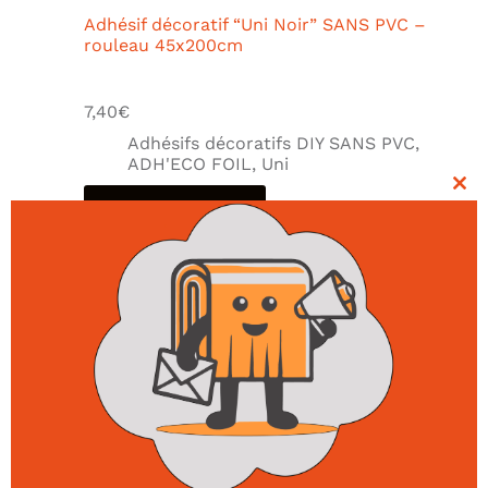
Adhésif décoratif “Uni Noir” SANS PVC –
rouleau 45x200cm
7,40
€
Adhésifs décoratifs DIY SANS PVC
,
ADH'ECO FOIL
,
Uni
Clo
Ajouter au panier
thi
mo
PROMO !