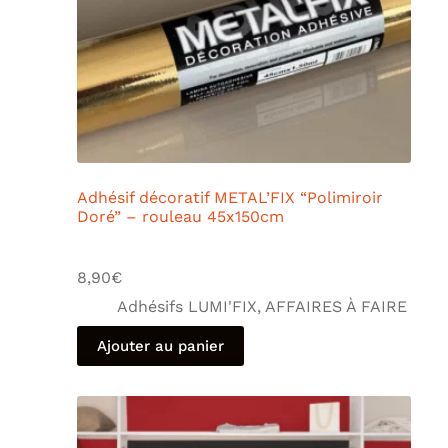
Adhésif décoratif METAL’FIX “Polimiroir
Doré” – rouleau 45x150cm
8,90
€
Adhésifs LUMI'FIX
,
AFFAIRES À FAIRE
Ajouter au panier